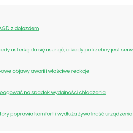
 AGD z dojazdem
dy usterkę da się usunąć, a kiedy potrzebny jest serw
owe objawy awarii i właściwe reakcje
 reagować na spadek wydajności chłodzenia
 który poprawia komfort i wydłuża żywotność urządzenia