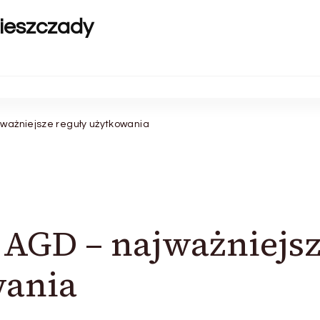
ieszczady
jważniejsze reguły użytkowania
 AGD – najważniejs
wania