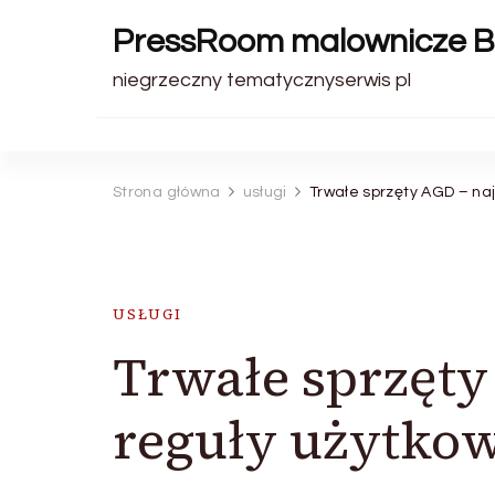
PressRoom malownicze B
niegrzeczny tematycznyserwis pl
Strona główna
usługi
Trwałe sprzęty AGD – na
USŁUGI
Trwałe sprzęty
reguły użytko