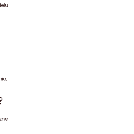
ielu
ia,
?
czne