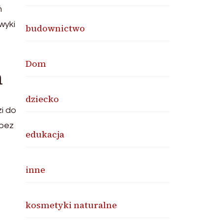
ń
wyki
budownictwo
Dom
h
dziecko
i do
 bez
edukacja
inne
kosmetyki naturalne