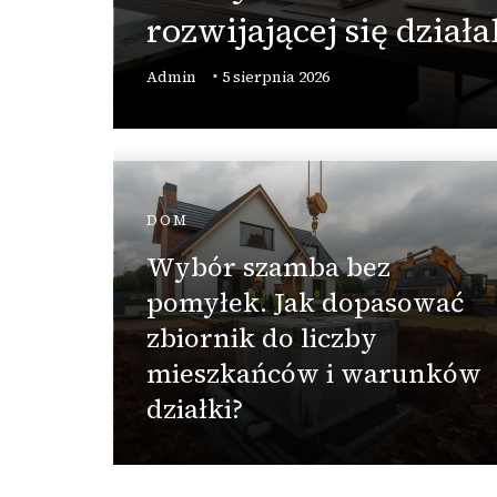
 –
rozwijającej się działa
ę
Admin
5 sierpnia 2026
DOM
Wybór szamba bez
pomyłek. Jak dopasować
zbiornik do liczby
mieszkańców i warunków
działki?