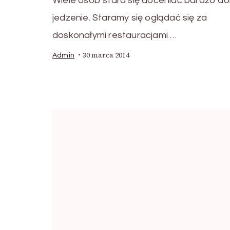
Wiele osób stara się doceniać bardzo d
jedzenie. Staramy się oglądać się za
doskonałymi restauracjami …
30 marca 2014
Admin