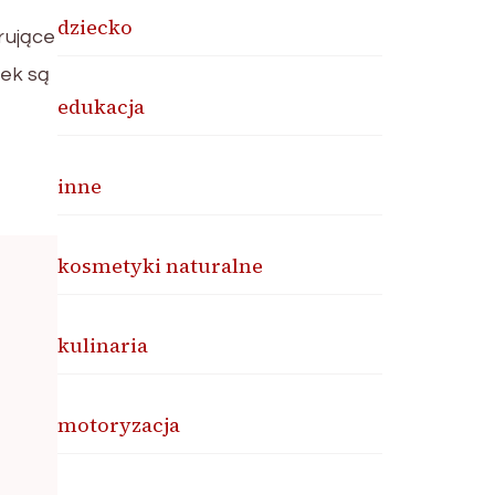
dziecko
rujące
tek są
edukacja
inne
kosmetyki naturalne
kulinaria
motoryzacja