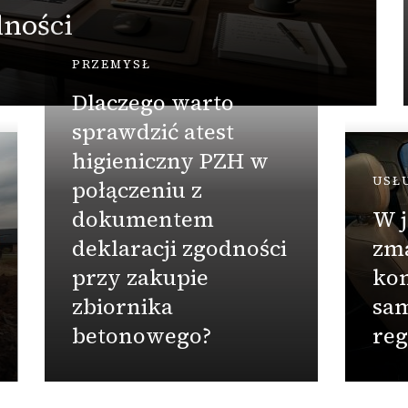
lności
PRZEMYSŁ
Dlaczego warto
sprawdzić atest
higieniczny PZH w
USŁ
połączeniu z
dokumentem
W j
deklaracji zgodności
zm
przy zakupie
ko
zbiornika
sa
betonowego?
reg