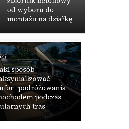
zbiornik betonowy –
rozwi
od wyboru do
montażu na działkę
Admin
UGI
DOM
aki sposób
Wybór
aksymalizować
pomył
mfort podróżowania
zbiorn
mochodem podczas
miesz
ularnych tras
działk