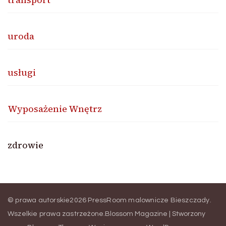
uroda
usługi
Wyposażenie Wnętrz
zdrowie
© prawa autorskie2026
PressRoom malownicze Bieszczady
.
Wszelkie prawa zastrzeżone.
Blossom Magazine | Stworzony