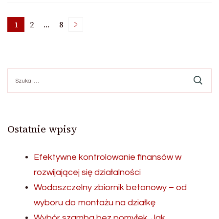
Stronicowanie
1
2
…
8
Strona
Strona
Strona
wpisów
Szukaj:
Ostatnie wpisy
Efektywne kontrolowanie finansów w
rozwijającej się działalności
Wodoszczelny zbiornik betonowy – od
wyboru do montażu na działkę
Wybór szamba bez pomyłek. Jak